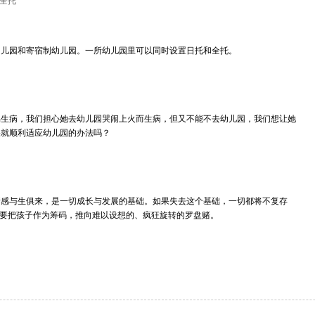
全托
幼儿园和寄宿制幼儿园。一所幼儿园里可以同时设置日托和全托。
生病，我们担心她去幼儿园哭闹上火而生病，但又不能不去幼儿园，我们想让她
哭就顺利适应幼儿园的办法吗？
情感与生俱来，是一切成长与发展的基础。如果失去这个基础，一切都将不复存
不要把孩子作为筹码，推向难以设想的、疯狂旋转的罗盘赌。