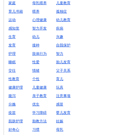
家庭
母乳喂养
儿童教育
育儿书籍
喂养
孤独症
运动
心理健康
幼儿教育
感知觉
智力开发
疾病
生育
幼儿
兴趣
发育
接种
自我保护
护理
肢体行为
智力
睡眠
性爱
胎儿发育
交往
情绪
父子关系
性教育
个性
育儿
健康护理
儿童健康
玩具
腹泻
亲子教育
注意事项
分娩
优生
感冒
疫苗
学习障碍
婴儿发育
肌肤护理
胎教方法
妊娠
好奇心
习惯
母乳