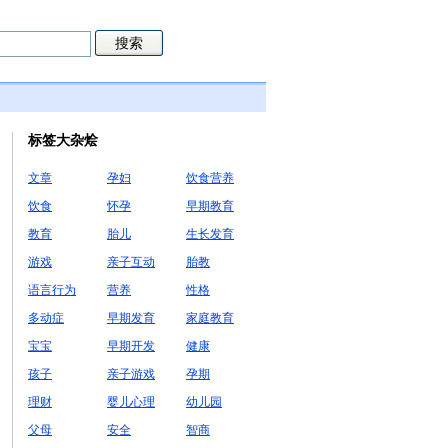
标签大杂烩
文章
孕妇
饮食营养
饮食
怀孕
早期教育
教育
胎儿
生长发育
游戏
亲子互动
胎教
语言行为
营养
性格
多动症
早期发育
家庭教育
宝宝
早期开发
健康
孩子
亲子游戏
孕期
理财
婴儿心理
幼儿园
父母
安全
智商