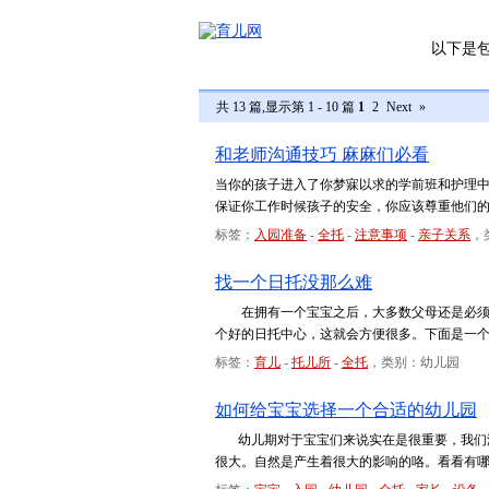
以下是
共 13 篇,显示第 1 - 10 篇
1
2
Next
»
和老师沟通技巧 麻麻们必看
当你的孩子进入了你梦寐以求的学前班和护理中
保证你工作时候孩子的安全，你应该尊重他们
标签：
入园准备
-
全托
-
注意事项
-
亲子关系
，
找一个日托没那么难
在拥有一个宝宝之后，大多数父母还是必须要
个好的日托中心，这就会方便很多。下面是一
标签：
育儿
-
托儿所
-
全托
，类别：幼儿园
如何给宝宝选择一个合适的幼儿园
幼儿期对于宝宝们来说实在是很重要，我们没
很大。自然是产生着很大的影响的咯。看看有