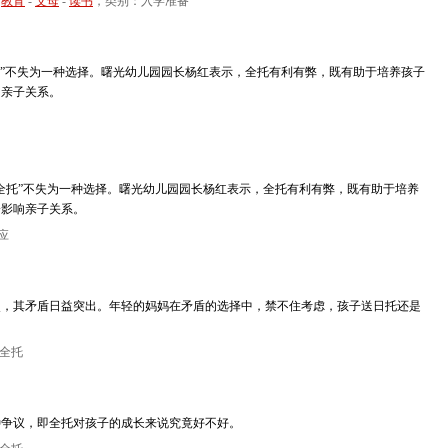
-
教育
-
父母
-
读书
，类别：入学准备
”不失为一种选择。曙光幼儿园园长杨红表示，全托有利有弊，既有助于培养孩子
响亲子关系。
托”不失为一种选择。曙光幼儿园园长杨红表示，全托有利有弊，既有助于培养
会影响亲子关系。
应
烈，其矛盾日益突出。年轻的妈妈在矛盾的选择中，禁不住考虑，孩子送日托还是
全托
种争议，即全托对孩子的成长来说究竟好不好。