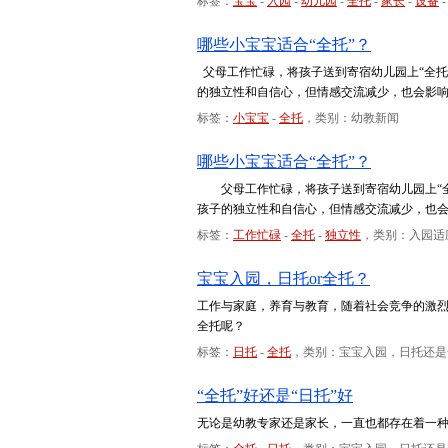
标签：
宝宝
-
入园
-
幼儿园
-
全托
-
家长
-
设备
哪些小宝宝适合“全托”？
父母工作忙碌，将孩子送到寄宿幼儿园上“全托
的独立性和自信心，但情感交流减少，也会影
标签：
小宝宝
-
全托
，类别：幼教新闻
哪些小宝宝适合“全托”？
父母工作忙碌，将孩子送到寄宿幼儿园上“全
孩子的独立性和自信心，但情感交流减少，也
标签：
工作忙碌
-
全托
-
独立性
，类别：入园适
宝宝入园，日托or全托？
工作与家庭，养育与教育，随着社会竞争的激
全托呢？
标签：
日托
-
全托
，类别：宝宝入园，日托还是
“全托”好还是“日托”好
无论是幼教专家还是家长，一直也都存在着一