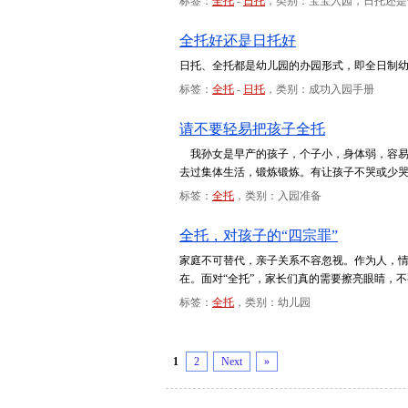
标签：
全托
-
日托
，类别：宝宝入园，日托还是
全托好还是日托好
日托、全托都是幼儿园的办园形式，即全日制
标签：
全托
-
日托
，类别：成功入园手册
请不要轻易把孩子全托
我孙女是早产的孩子，个子小，身体弱，容易
去过集体生活，锻炼锻炼。有让孩子不哭或少
标签：
全托
，类别：入园准备
全托，对孩子的“四宗罪”
家庭不可替代，亲子关系不容忽视。作为人，
在。面对“全托”，家长们真的需要擦亮眼睛，
标签：
全托
，类别：幼儿园
1
2
Next
»