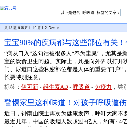
以下是包含
呼吸道
标签的文章：
共 18 篇,显示第 1 - 10 篇
1
2
Next
»
宝宝90%的疾病都与这些部位有关
“病从口入”这句话被很多人“奉为圭臬”，尤其是
宝的饮食卫生问题。实际上，凡是向外界以打开
门、尿道口这些私密部位都是人体的重要“门户”
长要特别注意。
标签：
伊可新
-
维生素AD
-
呼吸道
-
免疫力
，类
警惕家里这种味道！对孩子呼吸道伤
近日，钟南山院士再次为健康发声，呼吁大家不
最近几年，中国的吸烟人数超过3亿人，约有7.4