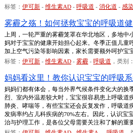
标签：
伊可新
-
维生素AD
-
呼吸道
-
消化道
-
感
雾霾之殇！如何拯救宝宝的呼吸道健
上周，一轮严重的雾霾笼罩在华北地区，多地中
妈对于宝宝的健康开始担心起来。冬季正值儿童
加上空气污染等影响因素，家长需要额外呵护宝
标签：
伊可新
-
维生素AD
-
雾霾
-
呼吸道
，类别
妈妈看这里！教你认识宝宝的呼吸系
妈妈们都有体会，每当外界气候条件变化大的换
烈、室内外温差较大时，宝宝很容易患上呼吸道
肺炎、哮喘等，有些宝宝还会反复发作，呼吸道
发病率约占儿科疾病的70%左右。因此，认识宝
治与护理工作，是各位父母需要关注和了解的重
标签：
伊可新
-
维生素AD
-
维生素A
-
-
呼吸道
，