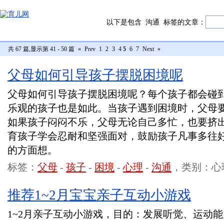
以下是包含
沟通
标签的文章：
共 67 篇,显示第 41 - 50 篇
«
Prev
1
2
3
4
5
6
7
Next
»
父母如何引导孩子摆脱困境呢
父母如何引导孩子摆脱困境呢？每个孩子都会碰
乐观的孩子也是如此。当孩子遇到困境时，父母
如果孩子闷闷不乐，父母无论自己多忙，也要挤
育孩子学会忍耐和坚强面对，鼓励孩子凡事多往
的方面想。
标签：
父母
-
孩子
-
困境
-
心理
-
沟通
，类别：心
推荐1~2月宝宝亲子互动小游戏
1~2月亲子互动小游戏，目的：发展听觉、运动