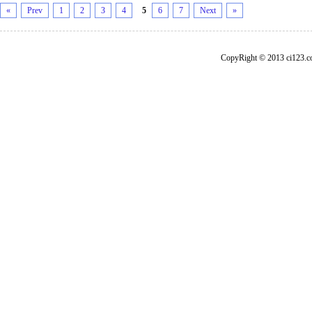
«
Prev
1
2
3
4
5
6
7
Next
»
CopyRight © 2013 ci1