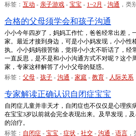
标签：
互动
-
亲子游戏
-
宝宝
-
1~2月
-
沟通
，类
合格的父母须学会和孩子沟通
小小今年四岁了，妈妈工作忙，爸爸经常出差，
家。最近才接到身边，可是小小妈发现，小小性
执。小小妈妈很苦恼，觉得小小太不听话了，经
一直反思，是不是和小小沟通方式不对呢？这个
家，专家这样解答了小小父母的疑惑。
标签：
父母
-
孩子
-
沟通
-
家庭
-
教育
-
人际关系
专家解读正确认识自闭症宝宝
自闭症儿童并非天才，自闭症也不仅仅是心理疾
在宝宝3岁以前就会完全表现出来。及早发现，
的治疗。
标签：
自闭症
-
宝宝
-
症状
-
社交
-
沟通
-
语言
，