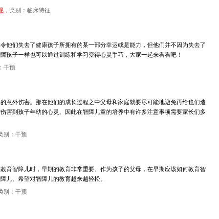
现
，类别：临床特征
幸令他们失去了健康孩子所拥有的某一部分幸运或是能力，但他们并不因为失去了
智障孩子一样也可以通过训练和学习变得心灵手巧，大家一起来看看吧！
：干预
小的意外伤害。那在他们的成长过程之中父母和家庭就要尽可能地避免再给也们造
时伤害到孩子年幼的心灵。因此在智障儿童的培养中有许多注意事项需要家长们多
类别：干预
在教育智障儿时，早期的教育非常重要。作为孩子的父母，在早期应该如何教育智
智障儿。希望对智障儿的教育越来越轻松。
类别：干预