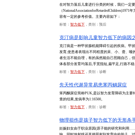
在对智力落后儿童进行分类的时候，我们一定要
（NationalAssociationforRetarde
容有一定的参考价值。主要内容如下：
标签：
智力低下
，类别：预后
克汀病是影响儿童智力低下的病因
克汀病是一种甲状腺机能障碍引起的疾病。甲
发育,使患者表现出不同程度的呆、小、聋、哑
者生活不能自理，有的虽然能自己照顾自己，但因
体各部分发育均落后,手宽指短,扁平足,行路
标签：
智力低下
，类别：诊断
先天性代谢异常易患苯丙鲷尿症
笨丙酮尿症简称PUK,是以智力发育障碍为主要
查的结果,发病率为1:16500。
标签：
智力低下
，类别：诊断
物理损伤是孩子智力低下的无形杀
妊娠妇女由于职业原因(原子能的研究和利用……
响，同时放射线还直接照射到发育中的胎儿。