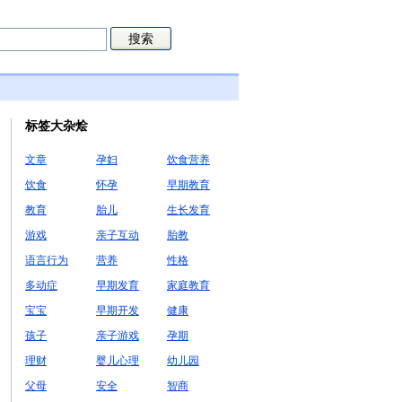
标签大杂烩
文章
孕妇
饮食营养
饮食
怀孕
早期教育
教育
胎儿
生长发育
游戏
亲子互动
胎教
语言行为
营养
性格
多动症
早期发育
家庭教育
宝宝
早期开发
健康
孩子
亲子游戏
孕期
理财
婴儿心理
幼儿园
父母
安全
智商