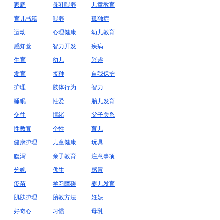
家庭
母乳喂养
儿童教育
育儿书籍
喂养
孤独症
运动
心理健康
幼儿教育
感知觉
智力开发
疾病
生育
幼儿
兴趣
发育
接种
自我保护
护理
肢体行为
智力
睡眠
性爱
胎儿发育
交往
情绪
父子关系
性教育
个性
育儿
健康护理
儿童健康
玩具
腹泻
亲子教育
注意事项
分娩
优生
感冒
疫苗
学习障碍
婴儿发育
肌肤护理
胎教方法
妊娠
好奇心
习惯
母乳