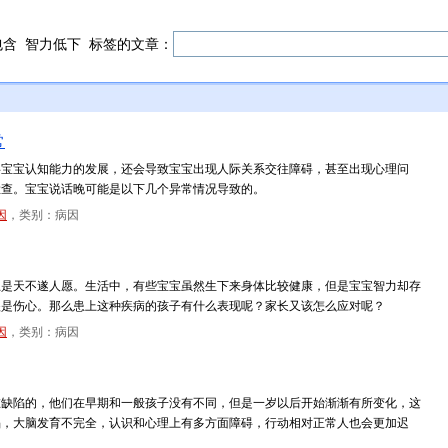
包含
智力低下
标签的文章：
常
碍宝宝认知能力的发展，还会导致宝宝出现人际关系交往障碍，甚至出现心理问
检查。宝宝说话晚可能是以下几个异常情况导致的。
因
，类别：病因
总是天不遂人愿。生活中，有些宝宝虽然生下来身体比较健康，但是宝宝智力却存
很是伤心。那么患上这种疾病的孩子有什么表现呢？家长又该怎么应对呢？
因
，类别：病因
在缺陷的，他们在早期和一般孩子没有不同，但是一岁以后开始渐渐有所变化，这
陷，大脑发育不完全，认识和心理上有多方面障碍，行动相对正常人也会更加迟