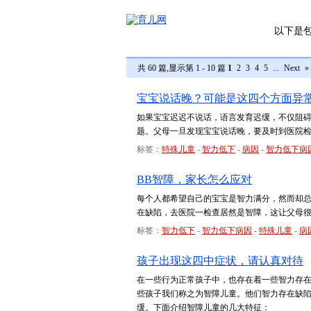
以下是
共 60 篇,显示第 1 - 10 篇
1
2
3
4
5
...
Next
»
宝宝说话晚？可能是这四个方面异
如果宝宝迟迟不说话，语言发育迟缓，不仅阻
题。父母一旦发现宝宝说话晚，要及时到医院
标签：
特殊儿童
-
智力低下
-
病因
-
智力低下病
BB智障，家长怎么应对
每个人都希望自己的宝宝是智力满分，然而却
在缺陷，去医院一检查居然是智障，这让父母
标签：
智力低下
-
智力低下病因
-
特殊儿童
-
病
孩子出现这四中症状，请认真对待
在一些行为正常孩子中，也存在着一些智力存
些孩子我们称之为智障儿童。他们智力存在缺
缓。下面介绍智障儿童的几大特征：