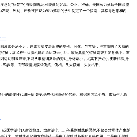
注意到“标签”的消极影响,尽可能做到客观、公正、准确。美国智力落后全国联盟
dChildren)1971年为发现、甄别、评价被怀疑为智力落后的学生制定了一个指南，其指导思想和内
之一
状腺激素分泌不足，造成大脑皮层细胞的增殖、分化、异常等，严重影响了大脑的
的特征，故又称甲状腺机能衰退症或呆小症。该病典型的特征是智力发育低下。重
运动明显障碍,不能从事精细复杂的劳动;身材矮小，尤其下肢短小,皮肤粗糙,身
不稳，鸭步等。面部表情淡漠或傻笑、傻相。头大额短，头发枯干。
特征的遗传性代谢疾病,是氨基酸代谢障碍的代表。根据国内11个省、市新生儿筛
手
)或医学治疗(X射线检査、放射治疗……)等受到射线的照射,不仅会对母体产生影
过去认为，放射线引起的发育障碍一是由于射线对胚胎的直接作用，二是由于射线