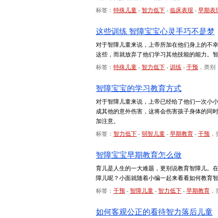
标签：
特殊儿童
-
智力低下
-
临床表现
-
早期表
这些训练 智障宝宝心灵手巧不是梦
对于智障儿童来说，上帝所加在他们身上的不
这些，而就放弃了他们学习其他技能的能力。
标签：
特殊儿童
-
智力低下
-
训练
-
干预
，类别
智障宝宝的学习教育方式
对于智障儿童来说，上帝已经给了他们一次小
成其他的意外伤害，这将会伤害孩子身体的同
加注意。
标签：
智力低下
-
弱智儿童
-
早期教育
-
干预
，
智障宝宝早期教育怎么做
育儿是人生的一大难题，更别说教育智障儿。
障儿呢？小面就随着小编一起来看看如何教育
标签：
干预
-
智障儿童
-
智力低下
-
早期教育
，
如何客观公正的看待智力落后儿童