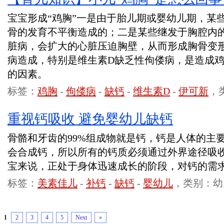
宝宝形成“鸡胸”一是由于胎儿期或婴幼儿期，某
骨的发育不平衡造成的；二是某些继发于胸腔内
脏病，会扩大的心脏压迫胸壁，从而形成胸骨变
病造成，特别是维生素D缺乏性佝偻病，是造成
的因素。
标签：
鸡胸
-
佝偻病
-
缺钙
-
维生素D
-
伊可新
，
重视钙吸收 避免婴幼儿缺钙
骨骼和牙齿的99%组成物就是钙，钙是人体的主
会合成钙，所以所有的钙质必须通过外界途径吸收
宝来说，正处于身体迅速成长的阶段，对钙的需
标签：
美素佳儿
-
补钙
-
缺钙
-
婴幼儿
，类别：幼
1
2
3
4
5
Next
»