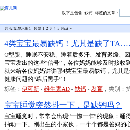
以下是包含
缺钙
标签的文章：
共 42 篇,显示第 1 - 10 篇
1
2
3
4
5
Next
»
4类宝宝最易缺钙！尤其是缺了TA…
O型腿、睡眠不安稳、睡着后多汗、发育迟缓、
宝宝发出的这些“信号”，各位妈妈能够及时接收
就来给各位妈妈讲讲哪4类宝宝最易缺钙，尤其
健康问题的“幕后黑手”！
标签：
伊可新
-
维生素AD
-
缺钙
-
发育
，类别：
宝宝睡觉突然抖一下，是缺钙吗？
宝宝睡觉时，常常会出现“一惊一乍”的现象：睡
抽动一下。刚出生的小家伙，一个个都是爸妈的