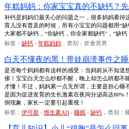
年糕妈妈：你家宝宝真的不缺钙？先
补钙是妈妈们最关心的问题之一，很多妈妈看待
育儿没有普及的时候，所有小宝宝的问题都用“缺
大家都不缺钙，“你缺钙，你全家都缺钙”，“缺钙
标签：
缺钙
-
年糕妈妈
，类别：饮食营养
白天不懂夜的黑！带娃崩溃事件之睡
是否每个妈妈都有这样的感受：当妈前从不知道
侈！宝宝白天怎么吵都不醒，晚上却怎么哄都不
才懂！不过，妈妈累一点无所谓，主要是担心睡
是因为促进发育的生长激素在夜间分泌高达80%
倒现象，家长一定要引起重视！
标签：
伊可新
-
维生素AD
-
睡眠
-
缺钙
，类别：
【育儿知识】小儿“鸡胸”是怎么回