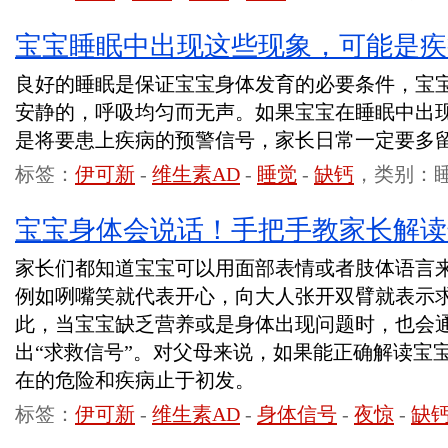
宝宝睡眠中出现这些现象，可能是疾
良好的睡眠是保证宝宝身体发育的必要条件，宝
安静的，呼吸均匀而无声。如果宝宝在睡眠中出
是将要患上疾病的预警信号，家长日常一定要多
标签：
伊可新
-
维生素AD
-
睡觉
-
缺钙
，类别：
宝宝身体会说话！手把手教家长解读
家长们都知道宝宝可以用面部表情或者肢体语言
例如咧嘴笑就代表开心，向大人张开双臂就表示
此，当宝宝缺乏营养或是身体出现问题时，也会
出“求救信号”。对父母来说，如果能正确解读宝
在的危险和疾病止于初发。
标签：
伊可新
-
维生素AD
-
身体信号
-
夜惊
-
缺