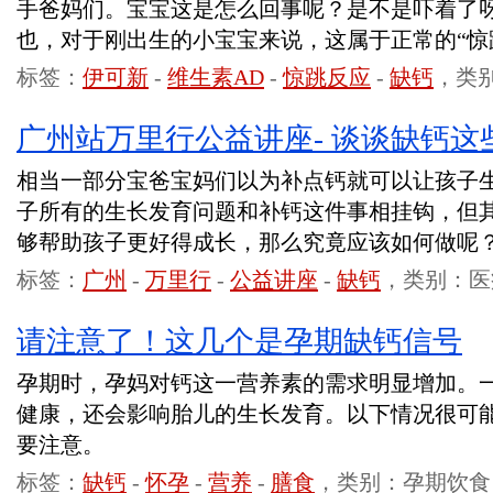
手爸妈们。宝宝这是怎么回事呢？是不是吓着了
也，对于刚出生的小宝宝来说，这属于正常的“惊
标签：
伊可新
-
维生素AD
-
惊跳反应
-
缺钙
，类
广州站万里行公益讲座- 谈谈缺钙这
相当一部分宝爸宝妈们以为补点钙就可以让孩子
子所有的生长发育问题和补钙这件事相挂钩，但
够帮助孩子更好得成长，那么究竟应该如何做呢
标签：
广州
-
万里行
-
公益讲座
-
缺钙
，类别：医
请注意了！这几个是孕期缺钙信号
孕期时，孕妈对钙这一营养素的需求明显增加。
健康，还会影响胎儿的生长发育。以下情况很可
要注意。
标签：
缺钙
-
怀孕
-
营养
-
膳食
，类别：孕期饮食