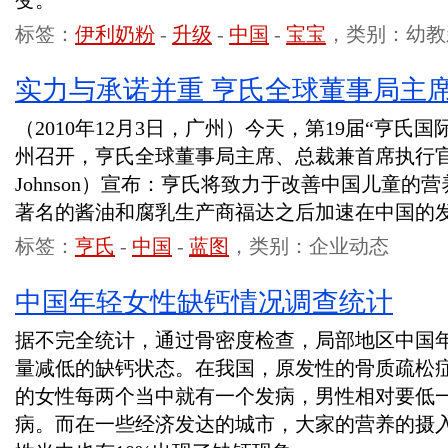
变。
标签：
伊利奶粉
-
升级
-
中国
-
宝宝
，类别：幼教
实力与承诺并重 亨氏全球董事局主
（2010年12月3日，广州）今天，第19届“亨氏
州召开，亨氏全球董事局主席、总裁兼首席执行官孙博廉
Johnson）宣布：亨氏将致力于改善中国儿童的
著名的酱油和腐乳生产商福达之后加速在中国的
标签：
亨氏
-
中国
-
蓝图
，类别：企业动态
中国年轻女性缺钙情况调查统计
据不完全统计，通过骨密度检查，局部地区中国年
量减低的缺钙状态。在我国，原发性的骨质疏松症
的女性每两个当中就有一个发病，男性相对要低
病。而在一些经济发达的城市，大家的营养的摄