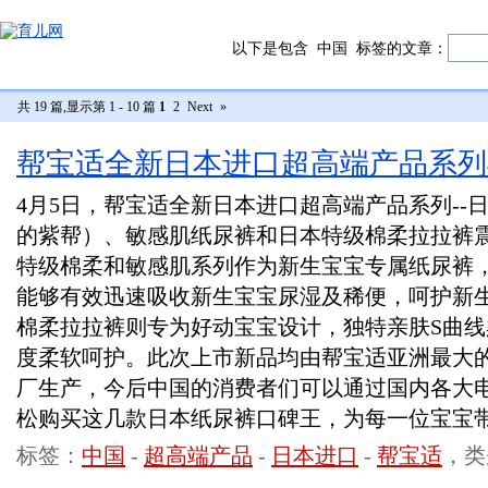
以下是包含
中国
标签的文章：
共 19 篇,显示第 1 - 10 篇
1
2
Next
»
帮宝适全新日本进口超高端产品系列
4月5日，帮宝适全新日本进口超高端产品系列--
的紫帮）、敏感肌纸尿裤和日本特级棉柔拉拉裤
特级棉柔和敏感肌系列作为新生宝宝专属纸尿裤
能够有效迅速吸收新生宝宝尿湿及稀便，呵护新
棉柔拉拉裤则专为好动宝宝设计，独特亲肤S曲线
度柔软呵护。此次上市新品均由帮宝适亚洲最大
厂生产，今后中国的消费者们可以通过国内各大
松购买这几款日本纸尿裤口碑王，为每一位宝宝
标签：
中国
-
超高端产品
-
日本进口
-
帮宝适
，类