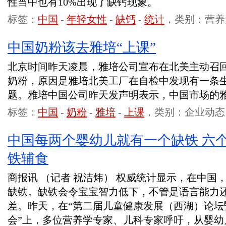
性当中也有10%出现了缺钙现象。
标签：
中国
-
年轻女性
-
缺钙
-
统计
，类别：营养
中国奶粉该去雅培“上课”
北京时间昨天凌晨，雅培公司宣布在北美主动召回一批
奶粉，原因是雅培北美工厂在自检中发现有一条
题。雅培中国公司昨天发声明表示，中国市场的
标签：
中国
-
奶粉
-
雅培
-
上课
，类别：企业动态
中国每两个婴幼儿就有一个缺铁 六
铁辅食
商报讯 （记者 祝洁炜） 权威统计显示，在中国
缺铁。缺铁会令宝宝智力低下，不管是语言能力
差。昨天，在“第二届儿童健康发展（西湖）论坛
会”上，多位营养学专家、儿科专家呼吁，从婴幼