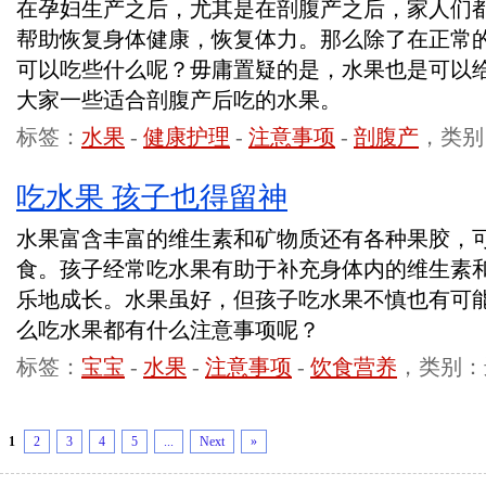
在孕妇生产之后，尤其是在剖腹产之后，家人们
帮助恢复身体健康，恢复体力。那么除了在正常
可以吃些什么呢？毋庸置疑的是，水果也是可以
大家一些适合剖腹产后吃的水果。
标签：
水果
-
健康护理
-
注意事项
-
剖腹产
，类别
吃水果 孩子也得留神
水果富含丰富的维生素和矿物质还有各种果胶，
食。孩子经常吃水果有助于补充身体内的维生素
乐地成长。水果虽好，但孩子吃水果不慎也有可
么吃水果都有什么注意事项呢？
标签：
宝宝
-
水果
-
注意事项
-
饮食营养
，类别：
1
2
3
4
5
...
Next
»