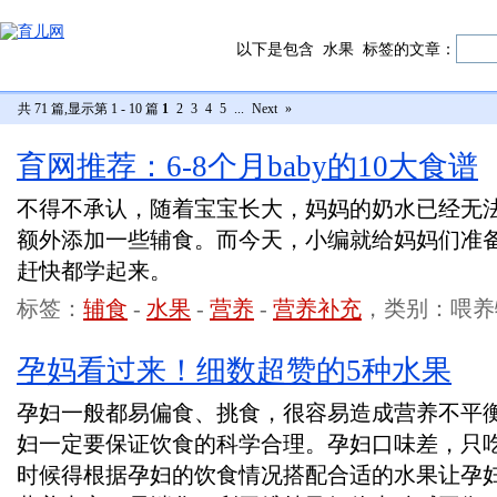
以下是包含
水果
标签的文章：
共 71 篇,显示第 1 - 10 篇
1
2
3
4
5
...
Next
»
育网推荐：6-8个月baby的10大食谱
不得不承认，随着宝宝长大，妈妈的奶水已经无
额外添加一些辅食。而今天，小编就给妈妈们准备1
赶快都学起来。
标签：
辅食
-
水果
-
营养
-
营养补充
，类别：喂养
孕妈看过来！细数超赞的5种水果
孕妇一般都易偏食、挑食，很容易造成营养不平
妇一定要保证饮食的科学合理。孕妇口味差，只
时候得根据孕妇的饮食情况搭配合适的水果让孕