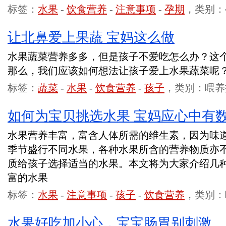
标签：
水果
-
饮食营养
-
注意事项
-
孕期
，类别：
让北鼻爱上果蔬 宝妈这么做
水果蔬菜营养多多，但是孩子不爱吃怎么办？这
那么，我们应该如何想法让孩子爱上水果蔬菜呢
标签：
蔬菜
-
水果
-
饮食营养
-
孩子
，类别：喂养
如何为宝贝挑选水果 宝妈应心中有
水果营养丰富，富含人体所需的维生素，因为味
季节盛行不同水果，各种水果所含的营养物质亦
质给孩子选择适当的水果。本文将为大家介绍几
富的水果
标签：
水果
-
注意事项
-
孩子
-
饮食营养
，类别：
水果好吃加小心，宝宝肠胃别刺激