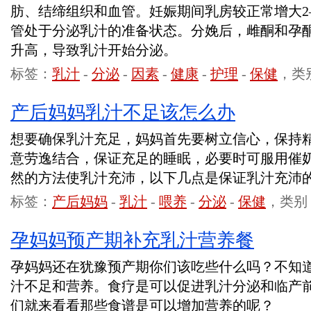
肪、结缔组织和血管。妊娠期间乳房较正常增大2
管处于分泌乳汁的准备状态。分娩后，雌酮和孕
升高，导致乳汁开始分泌。
标签：
乳汁
-
分泌
-
因素
-
健康
-
护理
-
保健
，类
产后妈妈乳汁不足该怎么办
想要确保乳汁充足，妈妈首先要树立信心，保持
意劳逸结合，保证充足的睡眠，必要时可服用催
然的方法使乳汁充沛，以下几点是保证乳汁充沛
标签：
产后妈妈
-
乳汁
-
喂养
-
分泌
-
保健
，类别
孕妈妈预产期补充乳汁营养餐
孕妈妈还在犹豫预产期你们该吃些什么吗？不知
汁不足和营养。食疗是可以促进乳汁分泌和临产
们就来看看那些食谱是可以增加营养的呢？