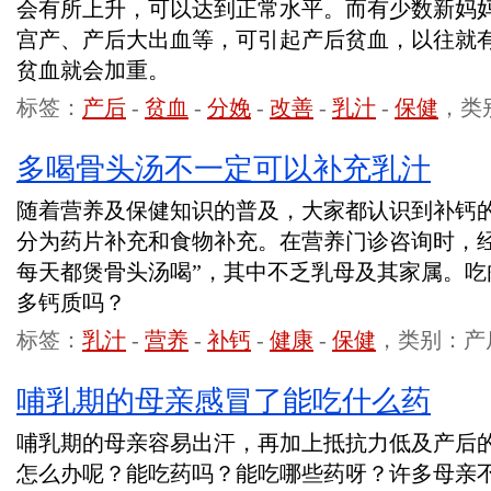
会有所上升，可以达到正常水平。而有少数新妈
宫产、产后大出血等，可引起产后贫血，以往就
贫血就会加重。
标签：
产后
-
贫血
-
分娩
-
改善
-
乳汁
-
保健
，类
多喝骨头汤不一定可以补充乳汁
随着营养及保健知识的普及，大家都认识到补钙
分为药片补充和食物补充。在营养门诊咨询时，经
每天都煲骨头汤喝”，其中不乏乳母及其家属。吃
多钙质吗？
标签：
乳汁
-
营养
-
补钙
-
健康
-
保健
，类别：产
哺乳期的母亲感冒了能吃什么药
哺乳期的母亲容易出汗，再加上抵抗力低及产后
怎么办呢？能吃药吗？能吃哪些药呀？许多母亲