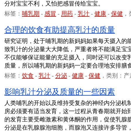
分对宝宝不利，又怕把感冒传给宝宝。
标签：
哺乳期
-
感冒
-
用药
-
乳汁
-
健康
-
保健
，
合理的饮食有助提高乳汁的质量
研究证明，处于哺乳期的新妈妈如果每天摄入的能
致乳汁的分泌量大大降低，严重者将不能满足宝
不仅能够保证能量的充足摄入，同时还可以改变
质量，所以哺乳期的新妈妈一定要合理地安排膳
标签：
饮食
-
乳汁
-
分泌
-
健康
-
保健
，类别：产
影响乳汁分泌及质量的一些因素
人类哺乳的开始以及维持受复杂的神经内分泌机
房必须要有适当发育，这一过程从青春期就开始
的发育主要受雌激素和黄体酮的作用，促使乳腺
分泌是在乳腺腺泡细胞，而腺泡又连接许多导管