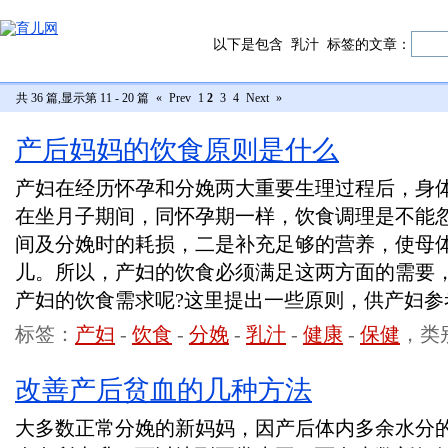
以下是包含
乳汁
标签的文章：
共 36 篇,显示第 11 - 20 篇
«
Prev
1
2
3
4
Next
»
产后妈妈的饮食原则是什么
产妇在经历怀孕和分娩两大重要生理过程后，身
在坐月子期间，同怀孕期一样，饮食调理是不能
间及分娩时的耗损，二是补充足够的营养，使母
儿。所以，产妇的饮食必须满足这两方面的需要
产妇的饮食需求呢?这里提出一些原则，供产妇参
标签：
产妇
-
饮食
-
分娩
-
乳汁
-
健康
-
保健
，类
改善产后贫血的几种方法
大多数正常分娩的新妈妈，因产后体内多余水分