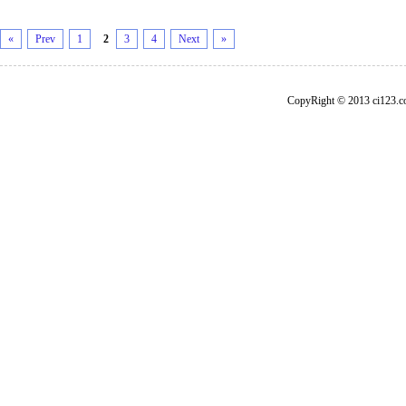
«
Prev
1
2
3
4
Next
»
CopyRight © 2013 ci1