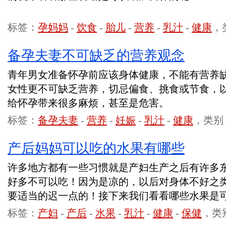
标签：
孕妈妈
-
饮食
-
胎儿
-
营养
-
乳汁
-
健康
，
备孕夫妻不可缺乏的营养观念
青年男女准备怀孕前应该身体健康，不能有营养
女性更不可缺乏营养，切忌偏食、挑食或节食，
给怀孕带来很多麻烦，甚至是危害。
标签：
备孕夫妻
-
营养
-
妊娠
-
乳汁
-
健康
，类别
产后妈妈可以吃的水果有哪些
许多地方都有一些习惯就是产妇生产之后有许多
好多不可以吃！因为是凉的，以后对身体不好之
要适当的迟一点的！接下来我们看看哪些水果是
标签：
产妇
-
产后
-
水果
-
乳汁
-
健康
-
保健
，类