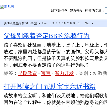
以下是包含
智力开发
标签的文章：
共 324 篇,显示第 51 - 60 篇
«
Prev
...
2
3
4
5
6
7
8
9
10
...
Next
»
父母别急着否定BB的涂鸦行为
孩子喜欢到处乱画，墙壁上，桌子上，地板上，
放过，家里四处都是孩子留下的画作。父母头都
不要乱涂乱画，但是孩子天真的笑脸和挨骂后委
难，到底要不要否定孩子的这种行为呢？
标签：
早期教育
-
宝宝
-
智力开发
，类别：幼教
打开阅读之门 帮助宝宝亲近书籍
读故事给宝宝听，和他们谈天说地，给他们唱歌
因为在这个过程中，你就是在带领他熟悉身边的