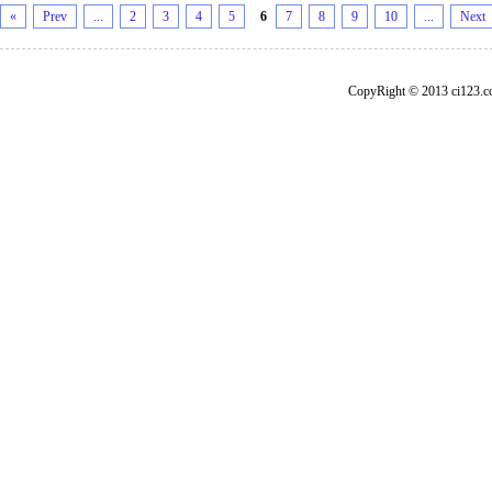
«
Prev
...
2
3
4
5
6
7
8
9
10
...
Next
CopyRight © 2013 ci1