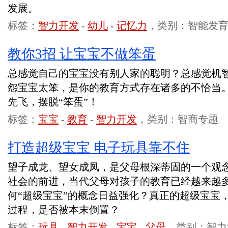
发展。
标签：
智力开发
-
幼儿
-
记忆力
，类别：智能发
教你3招 让宝宝不做笨蛋
总感觉自己的宝宝没有别人家的聪明？总感觉机
怨宝宝太笨，是你的教育方式存在诸多的不恰当
先飞，摆脱“笨蛋”！
标签：
宝宝
-
教育
-
智力开发
，类别：智商专题
打造超级宝宝 电子玩具靠不住
望子成龙、望女成凤，是父母根深蒂固的一个观
社会的前进，当代父母对孩子的教育已经越来越
何“超级宝宝”的概念日益强化？真正的超级宝宝
过程，是否被本末倒置？
标签：
玩具
-
智力开发
-
宝宝
-
父母
，类别：智力